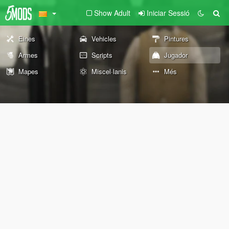
Show Adult
Iniciar Sessió
Eines
Vehicles
Pintures
Armes
Scripts
Jugador
Mapes
Miscel·lanis
Més