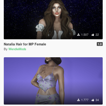
1.507
22
Natalia Hair for MP Female
1.0
By
WendieMods
1.777
34