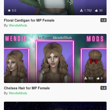
5.0
1.762
30
Floral Cardigan for MP Female
1.0
By
WendieMods
931
8
Chelsea Hair for MP Female
1.0
By
WendieMods