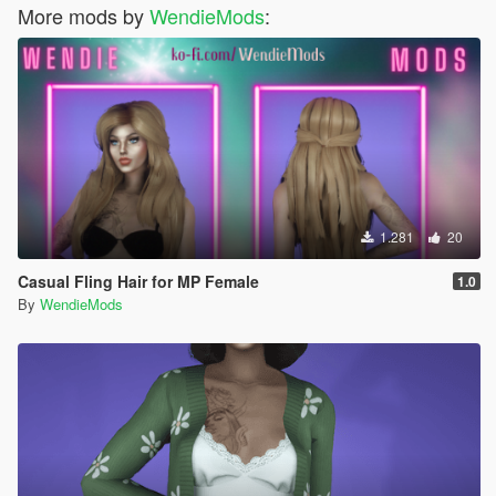
More mods by
WendieMods
:
1.281
20
Casual Fling Hair for MP Female
1.0
By
WendieMods