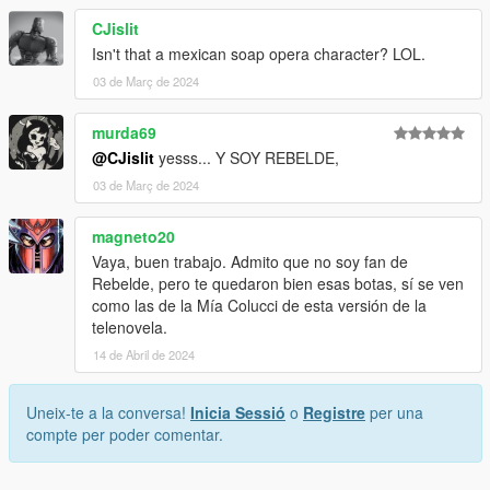
CJislit
Isn't that a mexican soap opera character? LOL.
03 de Març de 2024
murda69
@CJislit
yesss... Y SOY REBELDE,
03 de Març de 2024
magneto20
Vaya, buen trabajo. Admito que no soy fan de
Rebelde, pero te quedaron bien esas botas, sí se ven
como las de la Mía Colucci de esta versión de la
telenovela.
14 de Abril de 2024
Uneix-te a la conversa!
Inicia Sessió
o
Registre
per una
compte per poder comentar.