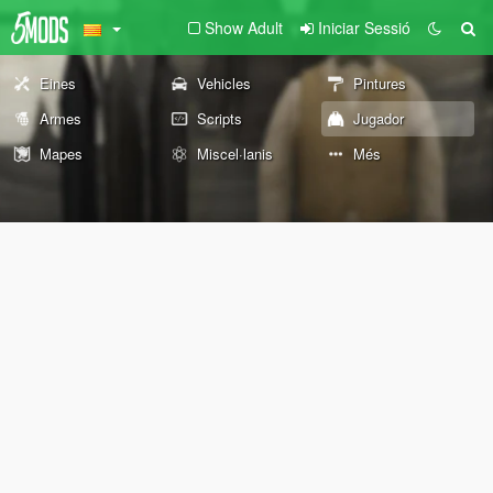
Show Adult
Iniciar Sessió
Eines
Vehicles
Pintures
Armes
Scripts
Jugador
Mapes
Miscel·lanis
Més