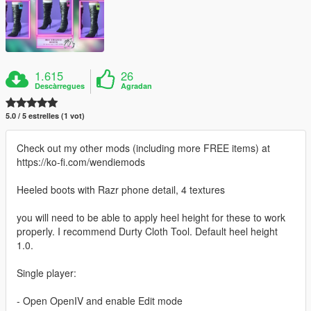
1.615
26
Descàrregues
Agradan
5.0 / 5 estrelles (1 vot)
Check out my other mods (including more FREE items) at
https://ko-fi.com/wendiemods
Heeled boots with Razr phone detail, 4 textures
you will need to be able to apply heel height for these to work
properly. I recommend Durty Cloth Tool. Default heel height
1.0.
Single player:
- Open OpenIV and enable Edit mode