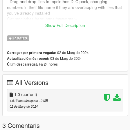
- Drag and drop files to mpclothes DLC pack, changing
numbers in their file name if they are overlapping with files that
you've already installed
Get mpclothes here: https://www.gta5-
mods.com/misc/mpclothes-addon-clothing-slots
Show Full Description
FiveM:
SABATES
- Open Durty Cloth Tool and create a new project/use your
02 de Març de 2024
Carregat per primera vegada:
existing one
03 de Març de 2024
Actualització més recent:
- Put the files into any folder
Fa 24 hores
Últim descarregat:
- Import files from that folder
Original mesh: https://www.patreon.com/gramsims
All Versions
1.0
(current)
1.615 descàrregues
, 2 MB
02 de Març de 2024
3 Comentaris