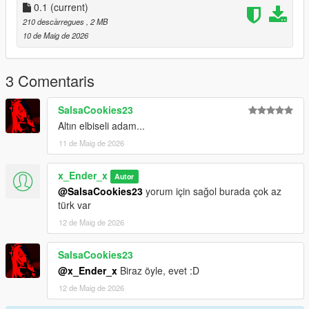
0.1
(current)
-Version-0.1
210 descàrregues
, 2 MB
-Only Add A Outfit For Game
10 de Maig de 2026
Future:
Maybe I can Add Telekinesis and a mission for get this cloth
3 Comentaris
Thanks For Downloading My Mod :)
SalsaCookies23
Altın elbiseli adam...
11 de Maig de 2026
x_Ender_x
Autor
@SalsaCookies23
yorum için sağol burada çok az
türk var
12 de Maig de 2026
SalsaCookies23
@x_Ender_x
Biraz öyle, evet :D
12 de Maig de 2026