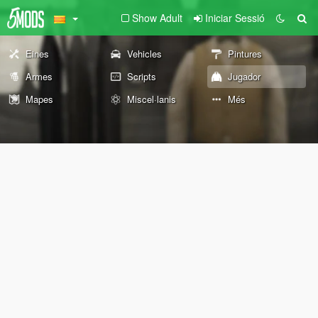
Show Adult
Iniciar Sessió
Eines
Vehicles
Pintures
Armes
Scripts
Jugador
Mapes
Miscel·lanis
Més