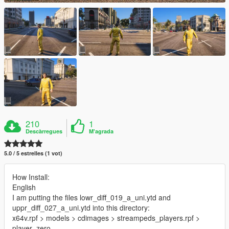
210
1
Descàrregues
M'agrada
5.0 / 5 estrelles (1 vot)
How Install:
English
I am putting the files lowr_diff_019_a_uni.ytd and
uppr_diff_027_a_uni.ytd into this directory:
x64v.rpf > models > cdimages > streampeds_players.rpf >
player_zero.