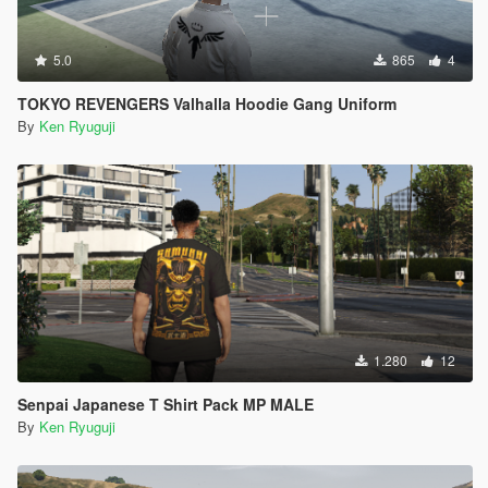
5.0
865
4
TOKYO REVENGERS Valhalla Hoodie Gang Uniform
By
Ken Ryuguji
1.280
12
Senpai Japanese T Shirt Pack MP MALE
By
Ken Ryuguji