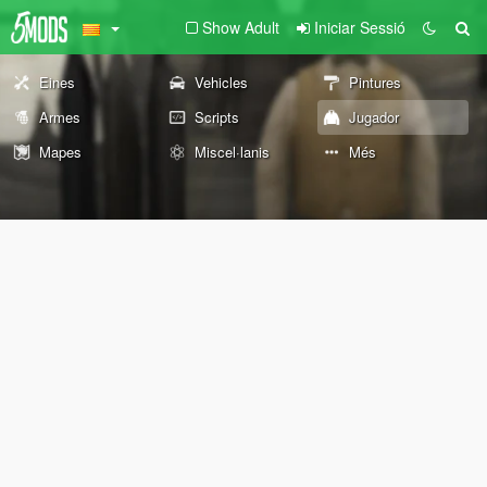
Show Adult
Iniciar Sessió
Eines
Vehicles
Pintures
Armes
Scripts
Jugador
Mapes
Miscel·lanis
Més