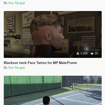
By
Ken Ryuguji
3.296
26
Blackout neck Face Tattoo for MP Male/Fivem
By
Ken Ryuguji