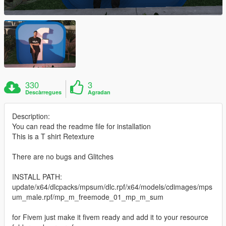
330
3
Descàrregues
Agradan
Description:
You can read the readme file for installation
This is a T shirt Retexture
There are no bugs and Glitches
INSTALL PATH:
update/x64/dlcpacks/mpsum/dlc.rpf/x64/models/cdimages/mps
um_male.rpf/mp_m_freemode_01_mp_m_sum
for Fivem just make it fivem ready and add it to your resource