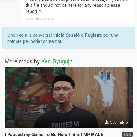
this file should not be here for any reason please
report it.
30 de Juny de 2022
Uneix-te a la conversa!
Inicia Sessió
o
Registre
per una
compte per poder comentar.
More mods by
Ken Ryuguji
:
558
5
I Paused my Game To Be Here T Shirt MP MALE
1.0.0