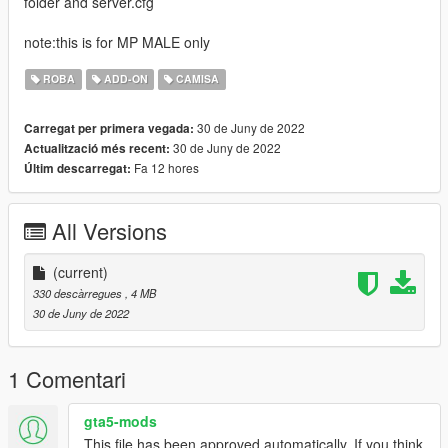
folder and server.cfg
note:this is for MP MALE only
ROBA
ADD-ON
CAMISA
30 de Juny de 2022
Carregat per primera vegada:
30 de Juny de 2022
Actualització més recent:
Fa 12 hores
Últim descarregat:
All Versions
(current)
330 descàrregues
, 4 MB
30 de Juny de 2022
1 Comentari
gta5-mods
This file has been approved automatically. If you think