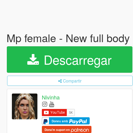
Mp female - New full body
Descarregar
Compartir
Nivinha
Doneu amb
Dona'm suport en