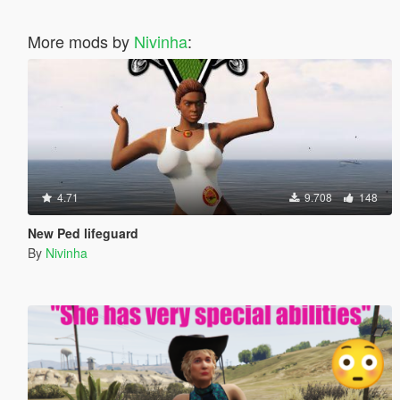
More mods by
Nivinha
:
4.71
9.708
148
New Ped lifeguard
By
Nivinha