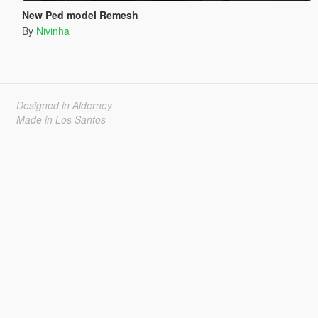
New Ped model Remesh
By
Nivinha
Designed in Alderney
Made in Los Santos