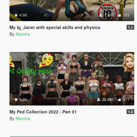
4.98
7.967
103
My Ig_Janet with special skills and physics
1.1
By
Nivinha
4.96
23.865
311
My Ped Collection 2022 - Part 01
1.0
By
Nivinha