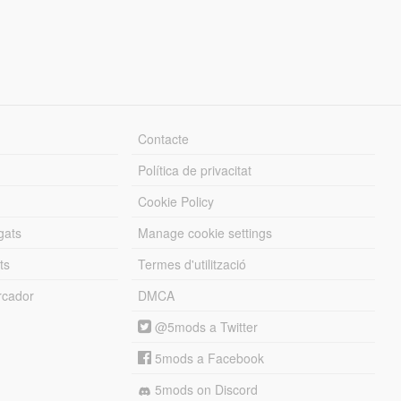
Contacte
Política de privacitat
Cookie Policy
gats
Manage cookie settings
ts
Termes d'utilització
cador
DMCA
@5mods a Twitter
5mods a Facebook
5mods on Discord