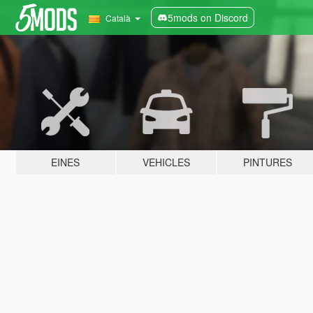
5mods on Discord
Català
EINES
VEHICLES
PINTURES