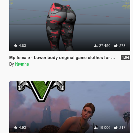
4.83
27.450
278
Mp female - Lower body original game clothes for my last mod 1.04
1.04
By
Nivinha
4.93
19.006
217