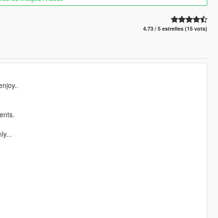
4.73 / 5 estrelles (15 vots)
njoy..
ents.
ly...