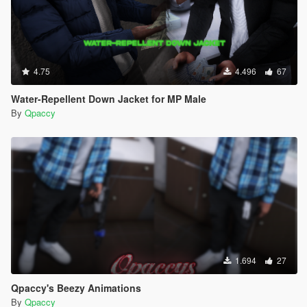
4.75
4.496
67
Water-Repellent Down Jacket for MP Male
By
Qpaccy
1.694
27
Qpaccy's Beezy Animations
By
Qpaccy