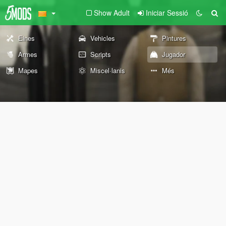
Show Adult
Iniciar Sessió
Eines
Vehicles
Pintures
Armes
Scripts
Jugador
Mapes
Miscel·lanis
Més