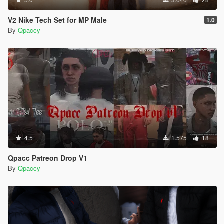
V2 Nike Tech Set for MP Male
1.0
By
Qpaccy
4.5
1.575
18
Qpacc Patreon Drop V1
By
Qpaccy