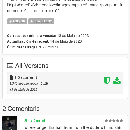
Drip1\dlc.rpf\x64\models\cdimages\mpluxe2_male.rpf\mp_m_fr
eemode_01_mp_m_luxe_02
ADD-ON
JEWELLERY
13 de Maig de 2023
Carregat per primera vegada:
14 de Maig de 2023
Actualització més recent:
fa 28 minuts
Últim descarregat:
All Versions
1.0
(current)
3.742 descàrregues
, 2 MB
13 de Maig de 2023
2 Comentaris
S-is-2much
where ur get tha hair from from the dude with no shirt