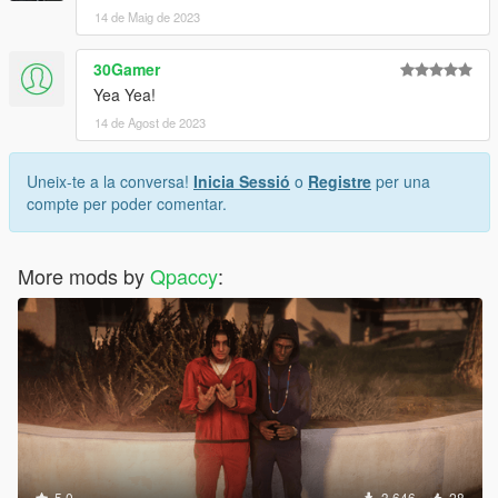
14 de Maig de 2023
30Gamer
Yea Yea!
14 de Agost de 2023
Uneix-te a la conversa!
Inicia Sessió
o
Registre
per una
compte per poder comentar.
More mods by
Qpaccy
:
5.0
3.646
28