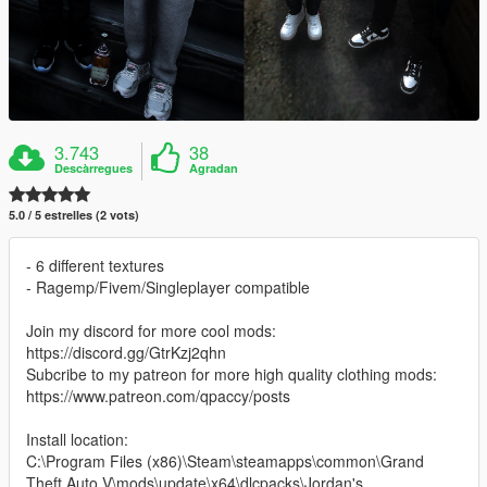
3.743
38
Descàrregues
Agradan
5.0 / 5 estrelles (2 vots)
- 6 different textures
- Ragemp/Fivem/Singleplayer compatible
Join my discord for more cool mods:
https://discord.gg/GtrKzj2qhn
Subcribe to my patreon for more high quality clothing mods:
https://www.patreon.com/qpaccy/posts
Install location:
C:\Program Files (x86)\Steam\steamapps\common\Grand
Theft Auto V\mods\update\x64\dlcpacks\Jordan's