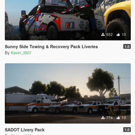
652
10
Sunny Side Towing & Recovery Pack Liveries
1.0
By
Kevin_3507
774
10
SADOT Livery Pack
1.0