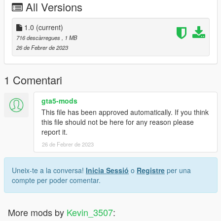
All Versions
1.0
(current)
716 descàrregues
, 1 MB
26 de Febrer de 2023
1 Comentari
gta5-mods
This file has been approved automatically. If you think
this file should not be here for any reason please
report it.
26 de Febrer de 2023
Uneix-te a la conversa!
Inicia Sessió
o
Registre
per una
compte per poder comentar.
More mods by
Kevin_3507
: