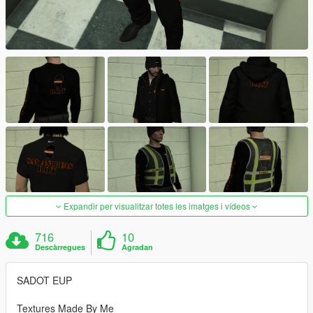
Expandir per visualitzar totes les imatges i vídeos
716
10
Descàrregues
Agradan
SADOT EUP
Textures Made By Me