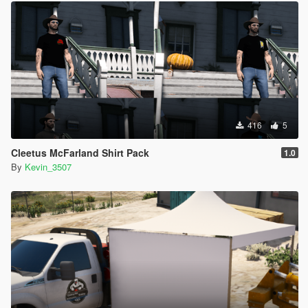
416
5
Cleetus McFarland Shirt Pack
1.0
By
Kevin_3507