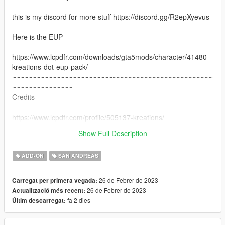
this is my discord for more stuff https://discord.gg/R2epXyevus
Here is the EUP
https://www.lcpdfr.com/downloads/gta5mods/character/41480-
kreations-dot-eup-pack/
~~~~~~~~~~~~~~~~~~~~~~~~~~~~~~~~~~~~~~~~~~~~~~~~~~
~~~~~~~~~~~~~~~
Credits
https://www.lcpdfr.com/profile/505137-kreations/
Show Full Description
https://www.lcpdfr.com/profile/467083-mrclient/
ADD-ON
SAN ANDREAS
26 de Febrer de 2023
Carregat per primera vegada:
26 de Febrer de 2023
Actualització més recent:
fa 2 dies
Últim descarregat: