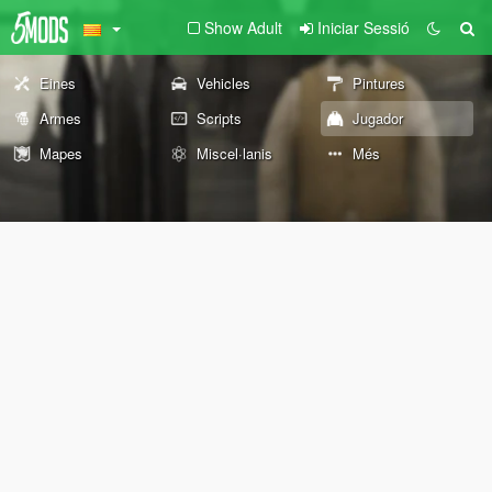
Show Adult
Iniciar Sessió
Eines
Vehicles
Pintures
Armes
Scripts
Jugador
Mapes
Miscel·lanis
Més