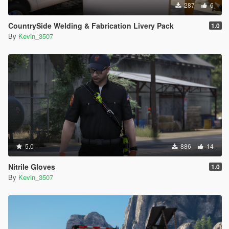
287
6
CountrySide Welding & Fabrication Livery Pack
1.0
By
Kevin_3507
5.0
886
14
Nitrile Gloves
1.0
By
Kevin_3507