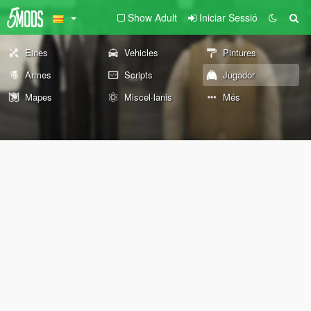
Show Adult
Iniciar Sessió
Eines
Vehicles
Pintures
Armes
Scripts
Jugador
Mapes
Miscel·lanis
Més