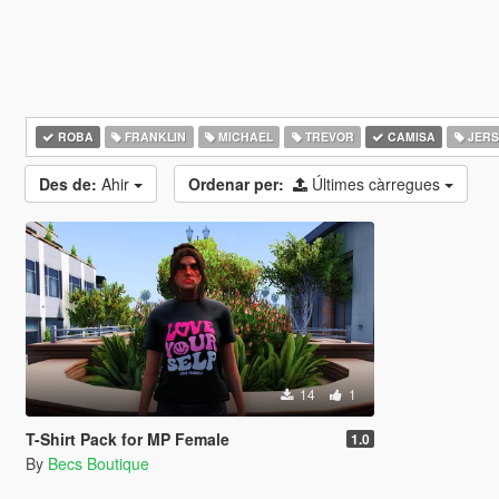
ROBA
FRANKLIN
MICHAEL
TREVOR
CAMISA
JERS
Des de:
Ahir
Ordenar per:
Últimes càrregues
14
1
T-Shirt Pack for MP Female
1.0
By
Becs Boutique