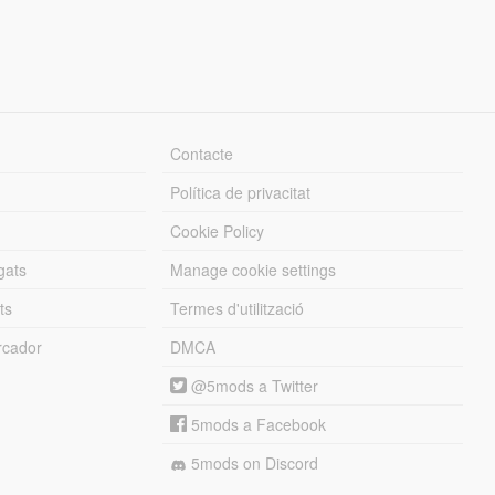
Contacte
Política de privacitat
Cookie Policy
gats
Manage cookie settings
ts
Termes d'utilització
cador
DMCA
@5mods a Twitter
5mods a Facebook
5mods on Discord