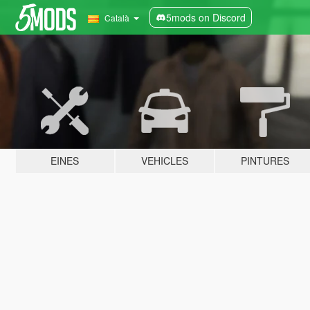
5mods on Discord
Català
EINES
VEHICLES
PINTURES