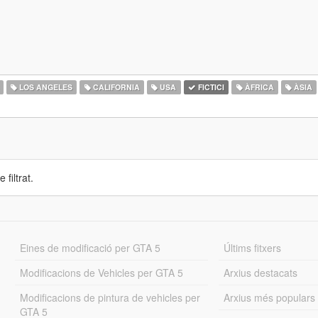
LOS ANGELES
CALIFORNIA
USA
FICTICI
ÀFRICA
ÀSIA
 filtrat.
Eines de modificació per GTA 5
Últims fitxers
Modificacions de Vehicles per GTA 5
Arxius destacats
Modificacions de pintura de vehicles per
Arxius més populars
GTA 5