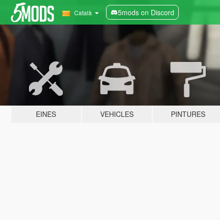
5mods on Discord
Català
EINES
VEHICLES
PINTURES