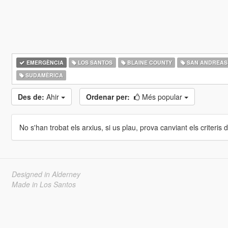
EMERGÈNCIA
LOS SANTOS
BLAINE COUNTY
SAN ANDREAS
SUDAMÈRICA
Des de:
Ahir
Ordenar per:
Més popular
No s'han trobat els arxius, si us plau, prova canviant els criteris de
Designed in Alderney
Made in Los Santos