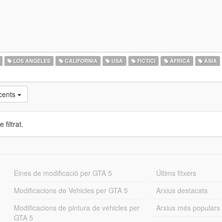
LOS ANGELES
CALIFORNIA
USA
FICTICI
ÀFRICA
ÀSIA
cents
 filtrat.
Eines de modificació per GTA 5
Últims fitxers
Modificacions de Vehicles per GTA 5
Arxius destacats
Modificacions de pintura de vehicles per
Arxius més populars
GTA 5