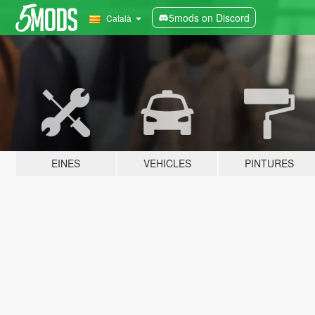
5mods on Discord
Català
EINES
VEHICLES
PINTURES