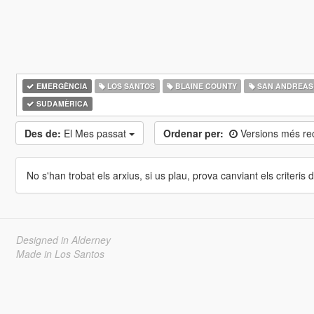
EMERGÈNCIA
LOS SANTOS
BLAINE COUNTY
SAN ANDREAS
SUDAMÈRICA
Des de:
El Mes passat
Ordenar per:
Versions més re
No s'han trobat els arxius, si us plau, prova canviant els criteris de
Designed in Alderney
Made in Los Santos