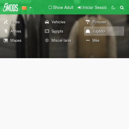
Show Adult
Iniciar Sessió
Eines
Vehicles
Pintures
Armes
Scripts
Jugador
Mapes
Miscel·lanis
Més