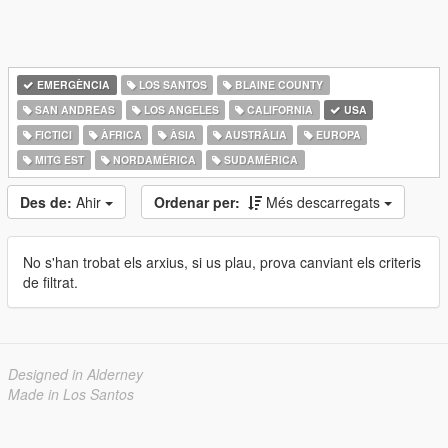
EMERGÈNCIA
LOS SANTOS
BLAINE COUNTY
SAN ANDREAS
LOS ANGELES
CALIFORNIA
USA
FICTICI
ÀFRICA
ÀSIA
AUSTRÀLIA
EUROPA
MITG EST
NORDAMÈRICA
SUDAMÈRICA
Des de:
Ahir
Ordenar per:
Més descarregats
No s'han trobat els arxius, si us plau, prova canviant els criteris
de filtrat.
Designed in Alderney
Made in Los Santos