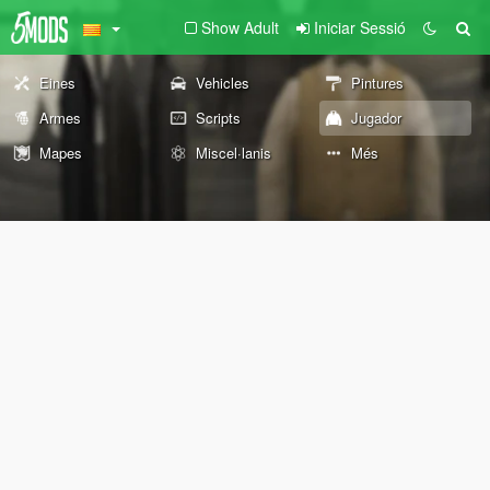
Show Adult
Iniciar Sessió
Eines
Vehicles
Pintures
Armes
Scripts
Jugador
Mapes
Miscel·lanis
Més