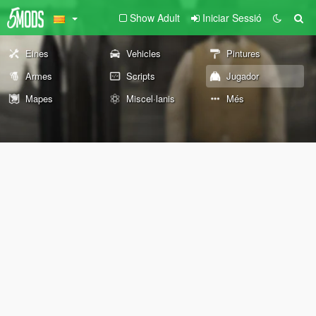
Show Adult
Iniciar Sessió
Eines
Vehicles
Pintures
Armes
Scripts
Jugador
Mapes
Miscel·lanis
Més