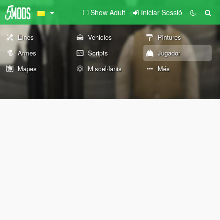
Show Adult
Iniciar Sessió
Eines
Vehicles
Pintures
Armes
Scripts
Jugador
Mapes
Miscel·lanis
Més