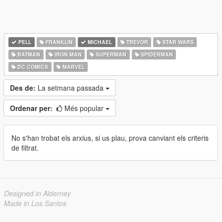
PELL
FRANKLIN
MICHAEL
TREVOR
STAR WARS
BATMAN
IRON MAN
SUPERMAN
SPIDERMAN
DC COMICS
MARVEL
Des de:
La setmana passada
Ordenar per:
Més popular
No s'han trobat els arxius, si us plau, prova canviant els criteris
de filtrat.
Designed in Alderney
Made in Los Santos