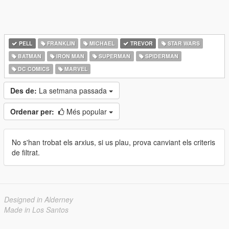
PELL
FRANKLIN
MICHAEL
TREVOR
STAR WARS
BATMAN
IRON MAN
SUPERMAN
SPIDERMAN
DC COMICS
MARVEL
Des de:
La setmana passada
Ordenar per:
Més popular
No s'han trobat els arxius, si us plau, prova canviant els criteris
de filtrat.
Designed in Alderney
Made in Los Santos