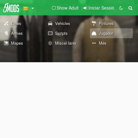
Show Adult
Iniciar Sessió
Eines
Vehicles
Pintures
Armes
Scripts
Jugador
Mapes
Miscel·lanis
Més