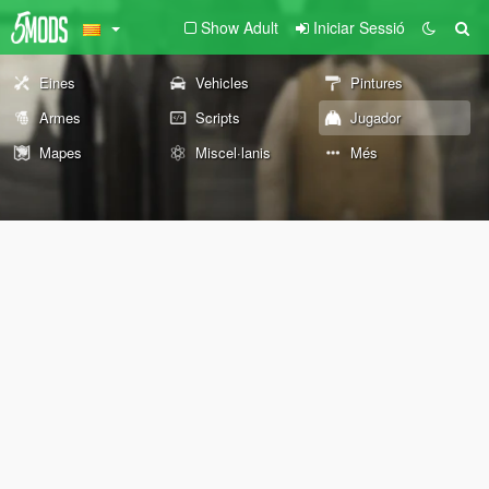
Show Adult
Iniciar Sessió
Eines
Vehicles
Pintures
Armes
Scripts
Jugador
Mapes
Miscel·lanis
Més