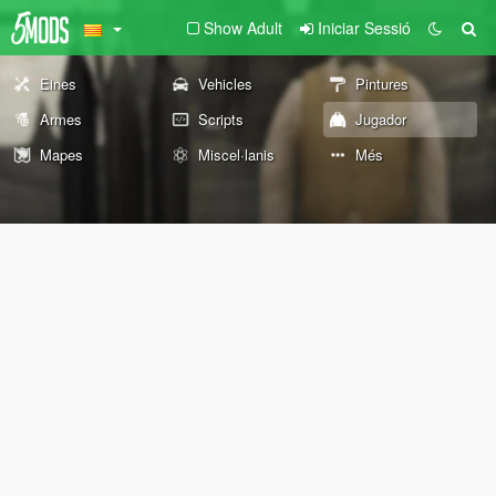
Show Adult
Iniciar Sessió
Eines
Vehicles
Pintures
Armes
Scripts
Jugador
Mapes
Miscel·lanis
Més