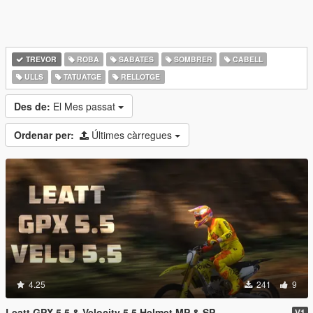
TREVOR
ROBA
SABATES
SOMBRER
CABELL
ULLS
TATUATGE
RELLOTGE
Des de:
El Mes passat
Ordenar per:
Últimes càrregues
4.25
241
9
Leatt GPX 5.5 & Velocity 5.5 Helmet MP & SP
V1