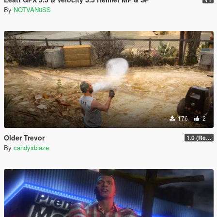
By
NOTVAN0SS
176
2
Older Trevor
1.0 (Release)
By
candyxblaze