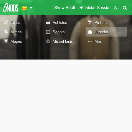
Show Adult
Iniciar Sessió
Eines
Vehicles
Pintures
Armes
Scripts
Jugador
Mapes
Miscel·lanis
Més