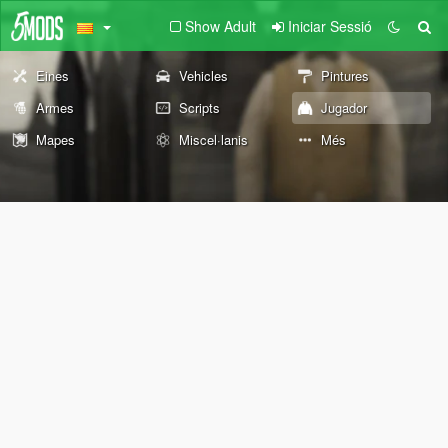
Show Adult
Iniciar Sessió
Eines
Vehicles
Pintures
Armes
Scripts
Jugador
Mapes
Miscel·lanis
Més