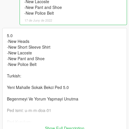
-New Lacoste
-New Pant and Shoe
-New Police Belt
17 de Juny de 2022
5.0
-New Heads
-New Short Sleeve Shirt
-New Lacoste
-New Pant and Shoe
-New Police Belt
Turkish:
Yeni Mahalle Sokak Bekci Ped 5.0
Begenmeyi Ve Yorum Yapmayi Unutma
Ped ismi: u-m-m-doa-01
Ped Kurulum:
Klasorun icindeki Resimde
Show Full Description