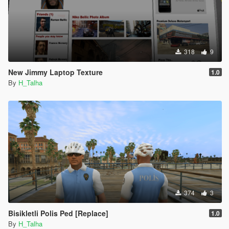
318
9
New Jimmy Laptop Texture
1.0
By
H_Talha
374
3
Bisikletli Polis Ped [Replace]
1.0
By
H_Talha