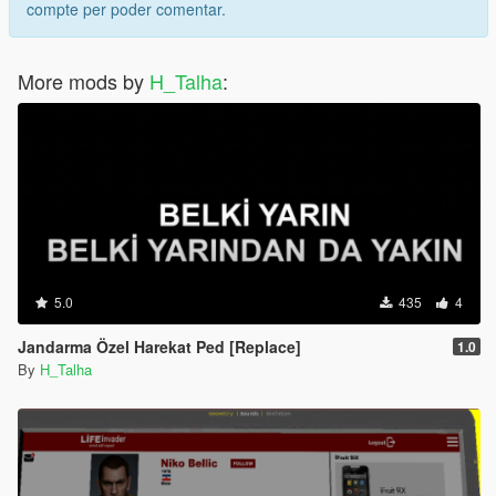
compte per poder comentar.
More mods by
H_Talha
:
5.0
435
4
Jandarma Özel Harekat Ped [Replace]
1.0
By
H_Talha