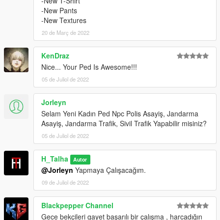
-New T-Shirt
-New Pants
-New Textures
20 de Març de 2022
KenDraz
Nice... Your Ped Is Awesome!!!
05 de Juliol de 2022
Jorleyn
Selam Yeni Kadın Ped Npc Polis Asayiş, Jandarma
Asayiş, Jandarma Trafik, Sivil Trafik Yapabilir misiniz?
05 de Juliol de 2022
H_Talha
Autor
@Jorleyn
Yapmaya Çalışacağım.
09 de Juliol de 2022
Blackpepper Channel
Gece bekçileri gayet başarılı bir çalışma , harcadığın