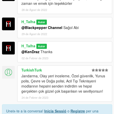
zaman ve emek için teşekkürler
28 de Agost de 2022
H_Talha
Autor
@Blackpepper Channel
Sağol Abi
29 de Agost de 2022
H_Talha
Autor
@KenDraz
Thanks
02 de Febrer de 2023
TurkishTurk
Jandarma, Olay yeri inceleme, Özel güvenlik, Yunus
polis, Çevre ve Doğa polisi, Acil Tıp Teknisyeni
modlarının hepsini senden indirdim ve hepsi
gerçekten çok güzel çok başarılısın ve seviliyorsun!
24 de Febrer de 2023
Uneix-te a la conversa!
Inicia Sessió
o
Registre
per una