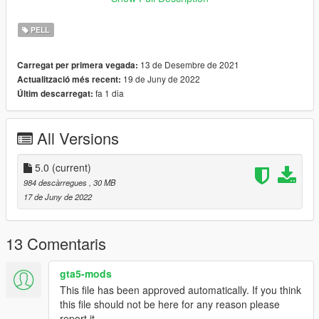
Kask Kurulum :
PELL
Klasorun icindeki Resimde
13 de Desembre de 2021
Carregat per primera vegada:
Emegi gecenler:
19 de Juny de 2022
Actualització més recent:
fa 1 dia
Últim descarregat:
H-Talha
(Iznim olmadan baska bir sayfada paylasmayin.)
All Versions
-----------------------------------------------------------------
5.0
(current)
English:
984 descàrregues
, 30 MB
17 de Juny de 2022
New Street Guard Ped 5.0
Forget To Like And Comment
13 Comentaris
Ped Name: u-m-m-doa-01
gta5-mods
This file has been approved automatically. If you think
Ped Install:
this file should not be here for any reason please
In the Picture Inside the Installation Folder
report it.