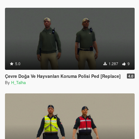
5.0
1.287
9
Çevre Doğa Ve Hayvanları Koruma Polisi Ped [Replace]
4.0
By
H_Talha