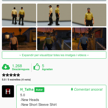
Expandir per visualitzar totes les imatges i vídeos
1.268
5
Descàrregues
Agradan
5.0 / 5 estrelles (4 vots)
H_Talha
Comentari ancorat
Autor
5.0
-New Heads
-New Short Sleeve Shirt