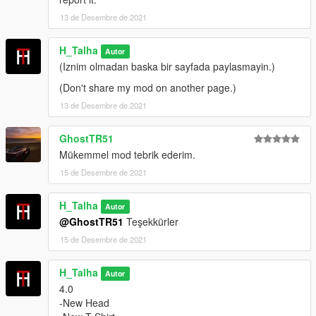
13 de Desembre de 2021
Hat Install :
In the Picture Inside the Installation Folder
H_Talha
Autor
Credits:
(Iznim olmadan baska bir sayfada paylasmayin.)
(Don't share my mod on another page.)
H-Talha
13 de Desembre de 2021
(Don't share my mod on another page.)
GhostTR51
Mükemmel mod tebrik ederim.
15 de Desembre de 2021
H_Talha
Autor
@GhostTR51
Teşekkürler
15 de Desembre de 2021
H_Talha
Autor
4.0
-New Head