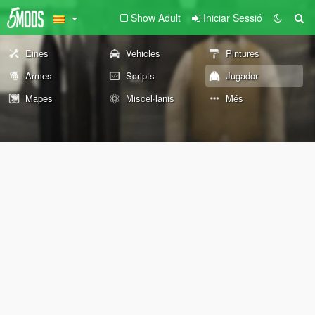
Show Adult
Iniciar Sessió
Eines
Vehicles
Pintures
Armes
Scripts
Jugador
Mapes
Miscel·lanis
Més