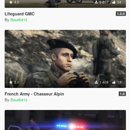
4.0
2.257
34
Lifeguard GMC
1.0.0
By
Baud0412
5.0
1.409
13
French Army - Chasseur Alpin
1.0
By
Baud0412