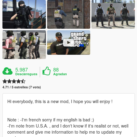
5.987
88
Descàrregues
Agradan
4.71 / 5 estrelles (7 vots)
Hi everybody, this is a new mod, I hope you will enjoy !
Note : -I'm french sorry if my english is bad ;)
-I'm note from U.S.A. , and I don't know if it's realist or not, well
comment and give me information to help me to update my