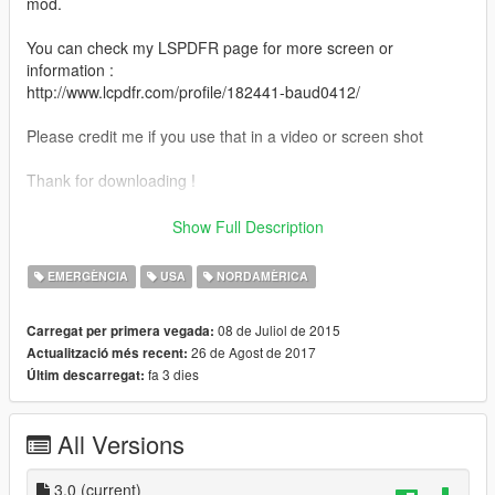
mod.
You can check my LSPDFR page for more screen or
information :
http://www.lcpdfr.com/profile/182441-baud0412/
Please credit me if you use that in a video or screen shot
Thank for downloading !
The camo combat pant is now a jean
Show Full Description
Police in the back and U.S. Marshal on the front
EMERGÈNCIA
USA
NORDAMÈRICA
U.S. Marshal with one L fix
08 de Juliol de 2015
Carregat per primera vegada:
26 de Agost de 2017
Actualització més recent:
fa 3 dies
Últim descarregat:
All Versions
3.0
(current)