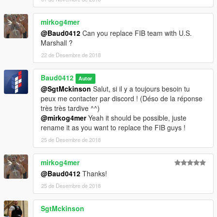
mirkog4mer
@Baud0412
Can you replace FIB team with U.S.
Marshall ?
22 de Desembre de 2018
Baud0412
Autor
@SgtMckinson
Salut, si il y a toujours besoin tu
peux me contacter par discord ! (Déso de la réponse
très très tardive ^^)
@mirkog4mer
Yeah it should be possible, juste
rename it as you want to replace the FIB guys !
25 de Desembre de 2018
mirkog4mer
@Baud0412
Thanks!
25 de Desembre de 2018
SgtMckinson