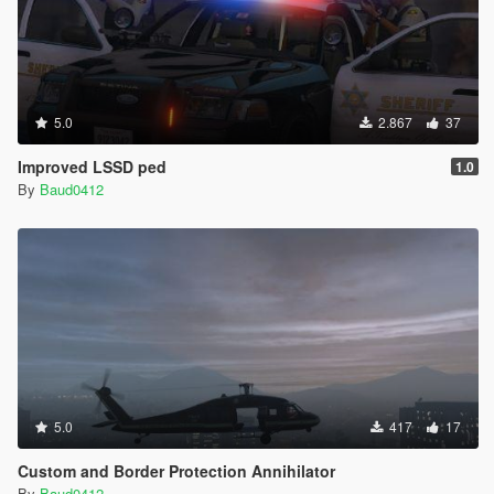
5.0
2.867
37
Improved LSSD ped
1.0
By
Baud0412
5.0
417
17
Custom and Border Protection Annihilator
By
Baud0412