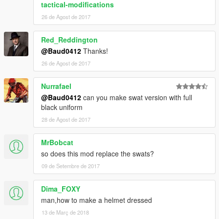
tactical-modifications
26 de Agost de 2017
Red_Reddington
@Baud0412
Thanks!
26 de Agost de 2017
Nurrafael
@Baud0412
can you make swat version with full
black uniform
28 de Agost de 2017
MrBobcat
so does this mod replace the swats?
09 de Setembre de 2017
Dima_FOXY
man,how to make a helmet dressed
13 de Març de 2018