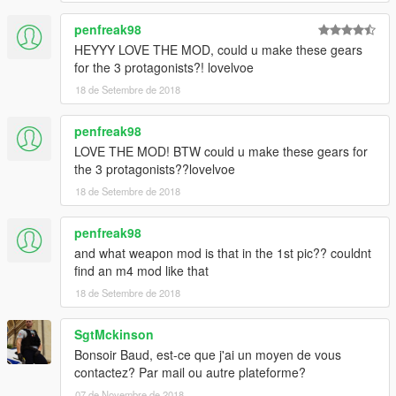
penfreak98
HEYYY LOVE THE MOD, could u make these gears
for the 3 protagonists?! lovelvoe
18 de Setembre de 2018
penfreak98
LOVE THE MOD! BTW could u make these gears for
the 3 protagonists??lovelvoe
18 de Setembre de 2018
penfreak98
and what weapon mod is that in the 1st pic?? couldnt
find an m4 mod like that
18 de Setembre de 2018
SgtMckinson
Bonsoir Baud, est-ce que j'ai un moyen de vous
contactez? Par mail ou autre plateforme?
07 de Novembre de 2018