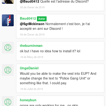
@Baud0412
Quelle est l'adresse du Discord?
03 de Gener de 2019
Baud0412
Autor
@SgtMckinson
Normalement c'est bon, je t'ai
accepté en ami sur Discord !
04 de Gener de 2019
theburninman
ok but i have no idea how to install it? lol
18 de Març de 2019
UngeDaniel
Would you be able to make the vest into EUP? And
maybe change the text to "Police Gang Unit" or
something like that. I could pay.
18 de Juliol de 2019
honeybun
props are only working for me.. no skin