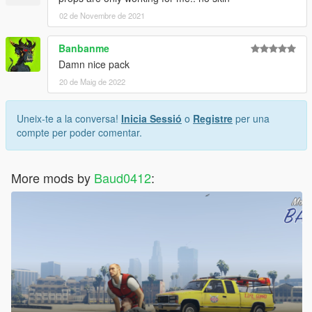
02 de Novembre de 2021
Banbanme
Damn nice pack
20 de Maig de 2022
Uneix-te a la conversa!
Inicia Sessió
o
Registre
per una
compte per poder comentar.
More mods by
Baud0412
: