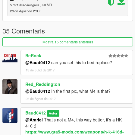
5.021 descàrregues
, 20 MB
26 de Agost de 2017
35 Comentaris
Mostra 15 comentaris anteriors
ReRock
@Baud0412
can you set this to bed replace?
13 de Juliol de 2017
Red_Reddington
@Baud0412
In the first pic, what M4 is that?
26 de Agost de 2017
Baud0412
Autor
@Arariel
That's not a M4, this way better, it's a HK
416 ;)
https://www.gta5-mods.com/weapons/h-k-416d-