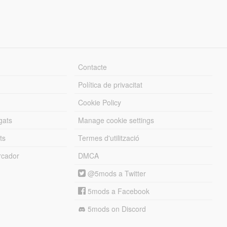
Contacte
Política de privacitat
Cookie Policy
gats
Manage cookie settings
ts
Termes d'utilització
cador
DMCA
@5mods a Twitter
5mods a Facebook
5mods on Discord