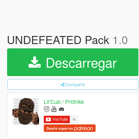
UNDEFEATED Pack
1.0
Descarregar
Compartir
Lil'Cub / Pr0trikk
Dona'm suport en