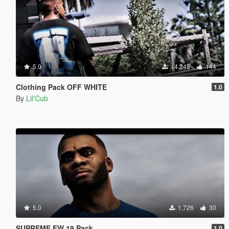
5.0
14.245
144
Clothing Pack OFF WHITE
1.0
By
Lil'Cub
5.0
1.726
30
SUPREME FW 19 Pack
1.0