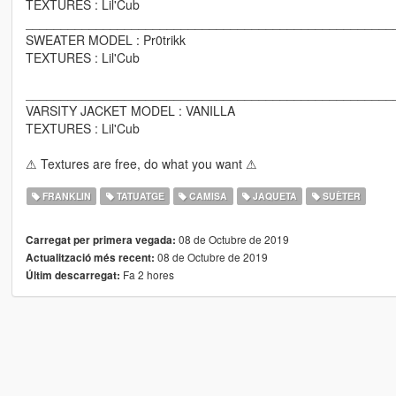
TEXTURES : Lil'Cub
____________________________________________________
SWEATER MODEL : Pr0trikk
TEXTURES : Lil'Cub
____________________________________________________
VARSITY JACKET MODEL : VANILLA
TEXTURES : Lil'Cub
⚠ Textures are free, do what you want ⚠
FRANKLIN
TATUATGE
CAMISA
JAQUETA
SUÈTER
08 de Octubre de 2019
Carregat per primera vegada:
08 de Octubre de 2019
Actualització més recent:
Fa 2 hores
Últim descarregat: