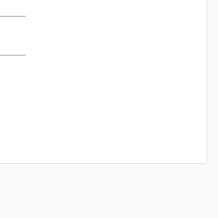
_______
_______