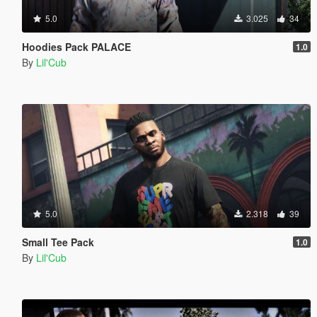
5.0
3.025
34
Hoodies Pack PALACE
1.0
By
Lil'Cub
5.0
2.318
39
Small Tee Pack
1.0
By
Lil'Cub