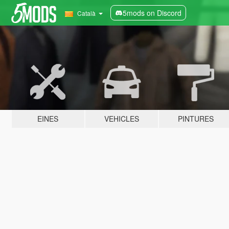
5mods on Discord
Català
EINES
VEHICLES
PINTURES