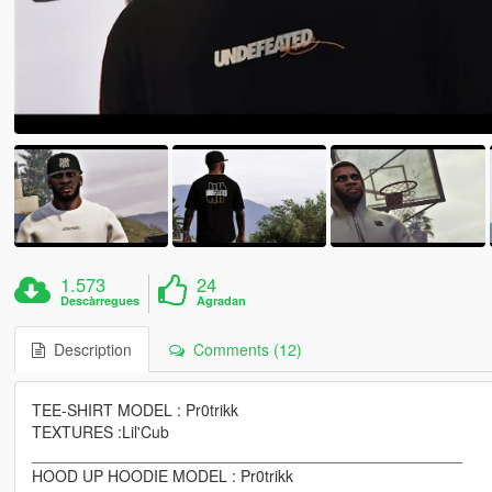
1.573
24
Descàrregues
Agradan
Description
Comments (12)
TEE-SHIRT MODEL : Pr0trikk
TEXTURES :Lil'Cub
_________________________________________________
HOOD UP HOODIE MODEL : Pr0trikk