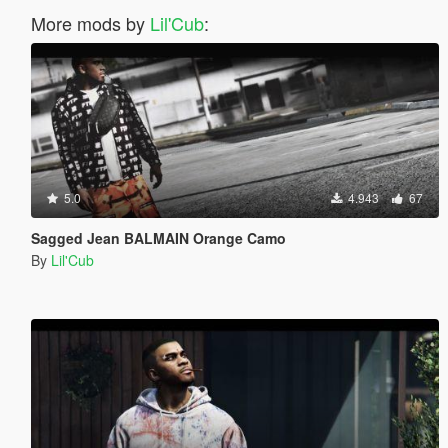
More mods by
Lil'Cub
:
5.0
4.943
67
Sagged Jean BALMAIN Orange Camo
By
Lil'Cub