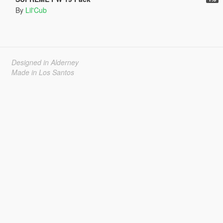
By
Lil'Cub
Designed in Alderney
Made in Los Santos