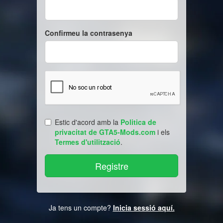
Confirmeu la contrasenya
Estic d'acord amb la
Politica de
privacitat de GTA5-Mods.com
i els
Termes d'utilització
.
Ja tens un compte?
Inicia sessió aquí.