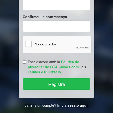
Confirmeu la contrasenya
Estic d'acord amb la
Politica de
privacitat de GTA5-Mods.com
i els
Termes d'utilització
.
Ja tens un compte?
Inicia sessió aquí.