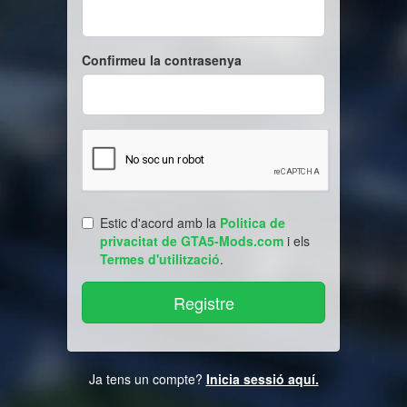
Confirmeu la contrasenya
Estic d'acord amb la
Politica de
privacitat de GTA5-Mods.com
i els
Termes d'utilització
.
Ja tens un compte?
Inicia sessió aquí.