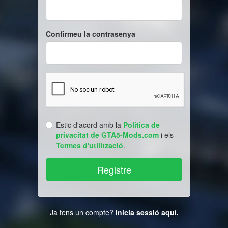
Confirmeu la contrasenya
Estic d'acord amb la
Politica de
privacitat de GTA5-Mods.com
i els
Termes d'utilització
.
Ja tens un compte?
Inicia sessió aquí.