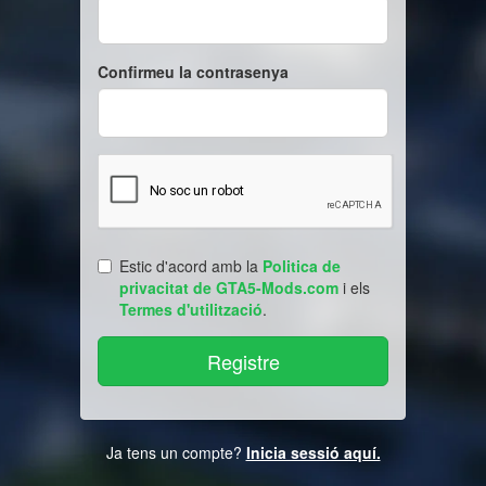
Confirmeu la contrasenya
Estic d'acord amb la
Politica de
privacitat de GTA5-Mods.com
i els
Termes d'utilització
.
Ja tens un compte?
Inicia sessió aquí.