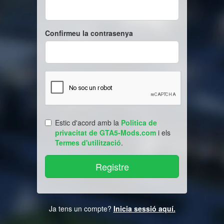
Confirmeu la contrasenya
Estic d'acord amb la
Politica de
privacitat de GTA5-Mods.com
i els
Termes d'utilització
.
Ja tens un compte?
Inicia sessió aquí.