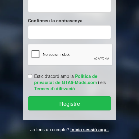
Confirmeu la contrasenya
Estic d'acord amb la
Politica de
privacitat de GTA5-Mods.com
i els
Termes d'utilització
.
Ja tens un compte?
Inicia sessió aquí.