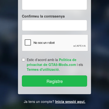
Confirmeu la contrasenya
Estic d'acord amb la
Politica de
privacitat de GTA5-Mods.com
i els
Termes d'utilització
.
Ja tens un compte?
Inicia sessió aquí.