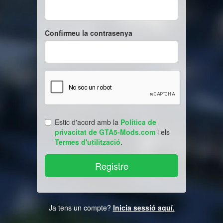
Confirmeu la contrasenya
Estic d'acord amb la
Politica de
privacitat de GTA5-Mods.com
i els
Termes d'utilització
.
Ja tens un compte?
Inicia sessió aquí.