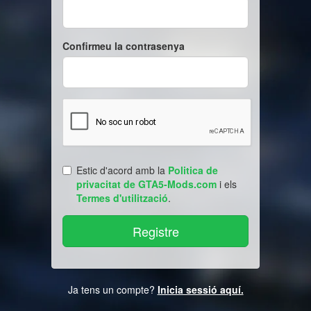
Confirmeu la contrasenya
Estic d'acord amb la
Politica de
privacitat de GTA5-Mods.com
i els
Termes d'utilització
.
Ja tens un compte?
Inicia sessió aquí.