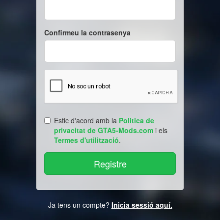
Confirmeu la contrasenya
Estic d'acord amb la
Politica de
privacitat de GTA5-Mods.com
i els
Termes d'utilització
.
Ja tens un compte?
Inicia sessió aquí.