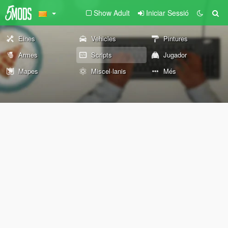
Show Adult
Iniciar Sessió
Eines
Vehicles
Pintures
Armes
Scripts
Jugador
Mapes
Miscel·lanis
Més