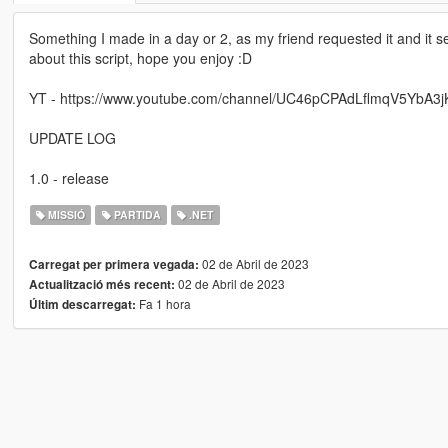
Something I made in a day or 2, as my friend requested it and it 
about this script, hope you enjoy :D
YT - https://www.youtube.com/channel/UC46pCPAdLflmqV5YbA3
UPDATE LOG
1.0 - release
MISSIÓ
PARTIDA
.NET
02 de Abril de 2023
Carregat per primera vegada:
02 de Abril de 2023
Actualització més recent:
Fa 1 hora
Últim descarregat: