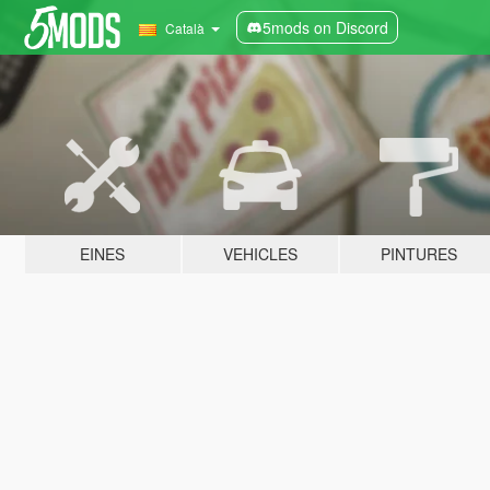
5mods on Discord
Català
EINES
VEHICLES
PINTURES