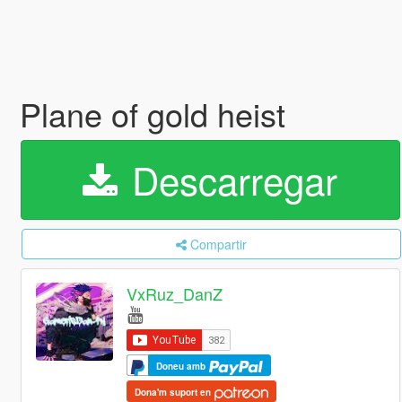
Plane of gold heist
Descarregar
Compartir
VxRuz_DanZ
Doneu amb
Dona'm suport en