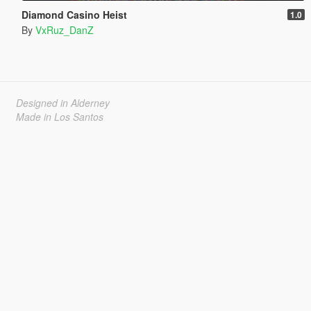
Diamond Casino Heist
1.0
By
VxRuz_DanZ
Designed in Alderney
Made in Los Santos