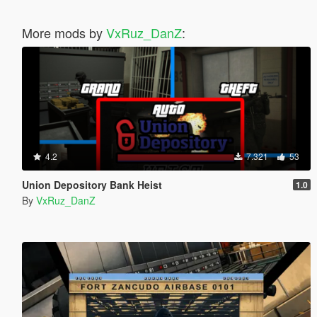
More mods by
VxRuz_DanZ
:
4.2
7.321
53
Union Depository Bank Heist
1.0
By
VxRuz_DanZ