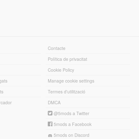
Contacte
Política de privacitat
Cookie Policy
gats
Manage cookie settings
ts
Termes d'utilització
cador
DMCA
@5mods a Twitter
5mods a Facebook
5mods on Discord