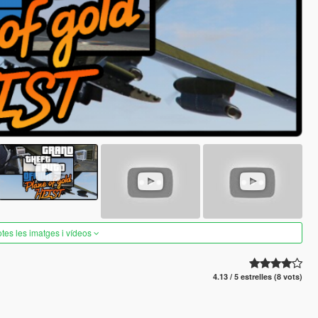
otes les imatges i vídeos
4.13 / 5 estrelles (8 vots)