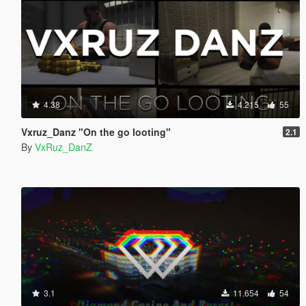
4.38
4.215
55
Vxruz_Danz "On the go looting"
2.1
By
VxRuz_DanZ
3.1
11.654
54