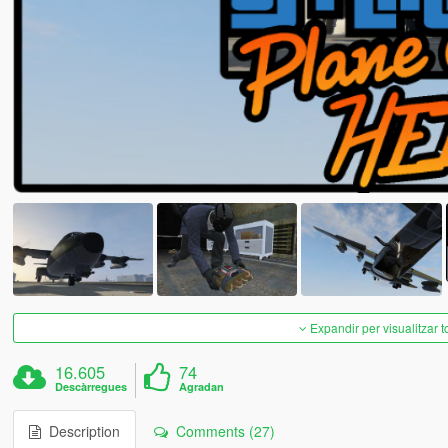
Expandir per visualitzar t
16.605
74
Descàrregues
Agradan
Description
Comments (27)