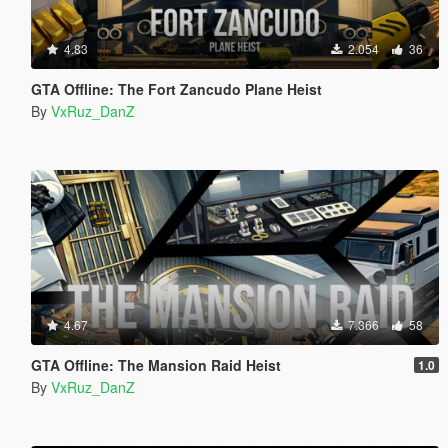
4.83
2.054
36
GTA Offline: The Fort Zancudo Plane Heist
By
VxRuz_DanZ
4.67
7.366
58
GTA Offline: The Mansion Raid Heist
1.0
By
VxRuz_DanZ