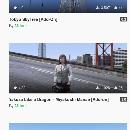
4.9
3.507
44
Tokyo SkyTree [Add-On]
0.2
By
Mrtank
4.83
1.026
25
Yakuza Like a Dragon - Miyakoshi Manae [Add-on]
1.0
By
Mrtank