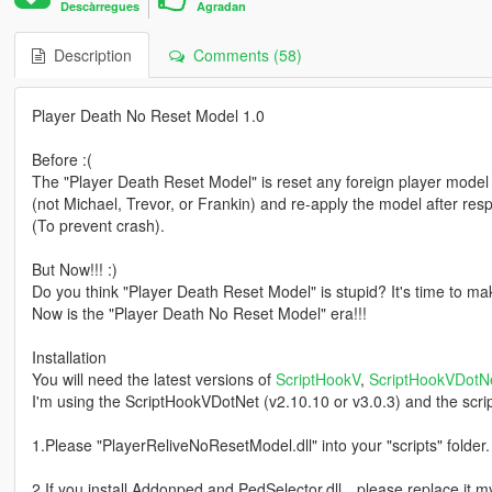
Descàrregues
Agradan
Description
Comments (58)
Player Death No Reset Model 1.0
Before :(
The "Player Death Reset Model" is reset any foreign player model
(not Michael, Trevor, or Frankin) and re-apply the model after re
(To prevent crash).
But Now!!! :)
Do you think "Player Death Reset Model" is stupid? It's time to make
Now is the "Player Death No Reset Model" era!!!
Installation
You will need the latest versions of
ScriptHookV
,
ScriptHookVDotN
I'm using the ScriptHookVDotNet (v2.10.10 or v3.0.3) and the scrip
1.Please "PlayerReliveNoResetModel.dll" into your "scripts" folder.
2.If you install Addonped and PedSelector.dll，please replace it my c