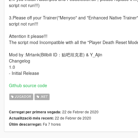
script not run!!!)
3.Please off your Trainer("Menyoo" and "Enhanced Native Trainer" s
script not run!!!
Attention it please!!!
The script mod Incompatible with all the "Player Death Reset Model
Mod by :Mrtank(Bilibili ID：贴吧坦克君) & Y_Ajin
Changelog
1.0
- Initial Release
Github source code
JUGADOR
.NET
22 de Febrer de 2020
Carregat per primera vegada:
22 de Febrer de 2020
Actualització més recent:
Fa 7 hores
Últim descarregat: