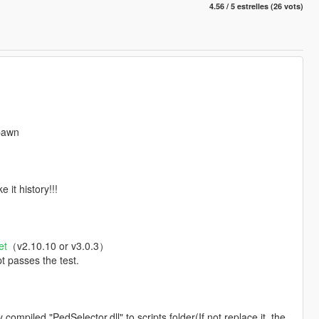
4.56 / 5 estrelles (26 vots)
spawn
 it history!!!
et
（v2.10.10 or v3.0.3）
t passes the test.
ompiled "PedSelector.dll" to scripts folder(If not replace it, the