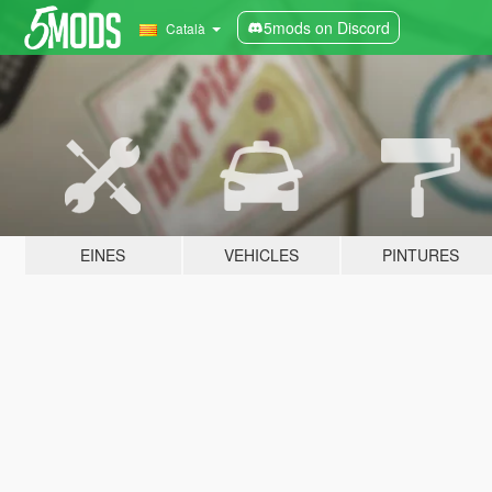
5mods on Discord
Català
EINES
VEHICLES
PINTURES