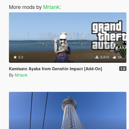
More mods by
Mrtank
:
5.0
3.410
34
Kamisato Ayaka from Genshin Impact [Add-On]
1.0
By
Mrtank