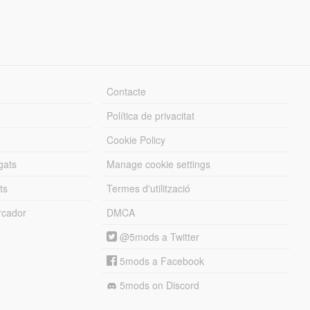
Contacte
Política de privacitat
Cookie Policy
gats
Manage cookie settings
ts
Termes d'utilització
cador
DMCA
@5mods a Twitter
5mods a Facebook
5mods on Discord