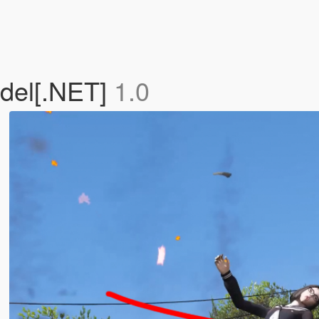
del[.NET]
1.0