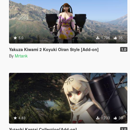
5.0
1.796
35
Yakuza Kiwami 2 Koyuki Oiran Style [Add-on]
1.0
By
Mrtank
4.83
1.733
30
Yutachi Kantai Collection[Add-on]
1.0