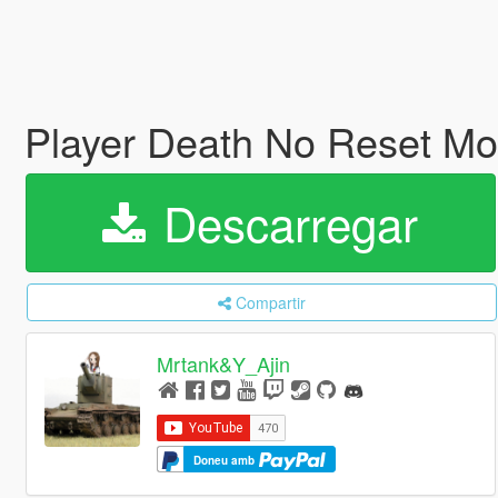
Player Death No Reset Mo
Descarregar
Compartir
Mrtank&Y_Ajin
Doneu amb