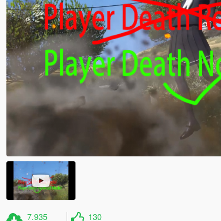
7.935
130