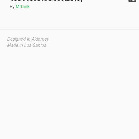
By
Mrtank
Designed in Alderney
Made in Los Santos