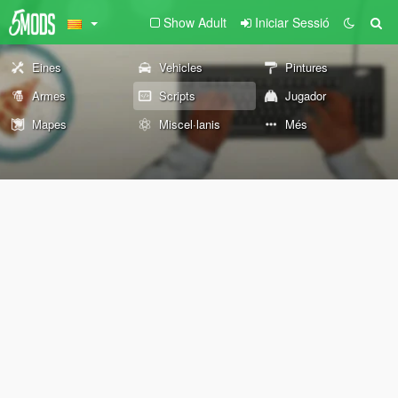
Show Adult
Iniciar Sessió
Eines
Vehicles
Pintures
Armes
Scripts
Jugador
Mapes
Miscel·lanis
Més