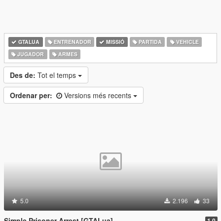
GTALUA
ENTRENADOR
MISSIÓ
PARTIDA
VEHICLE
JUGADOR
ARMES
Des de:
Tot el temps
Ordenar per:
Versions més recents
5.0
2.196
33
Simple Prisoner Arrest [GTALua]
1.0