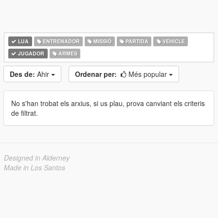
LUA
ENTRENADOR
MISSIÓ
PARTIDA
VEHICLE
JUGADOR
ARMES
Des de:
Ahir
Ordenar per:
Més popular
No s'han trobat els arxius, si us plau, prova canviant els criteris
de filtrat.
Designed in Alderney
Made in Los Santos