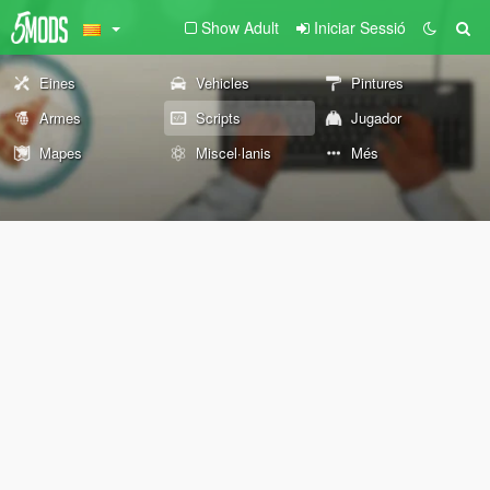
Show Adult
Iniciar Sessió
Eines
Vehicles
Pintures
Armes
Scripts
Jugador
Mapes
Miscel·lanis
Més