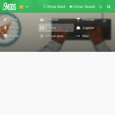
Show Adult
Iniciar Sessió
Eines
Vehicles
Pintures
Armes
Scripts
Jugador
Mapes
Miscel·lanis
Més