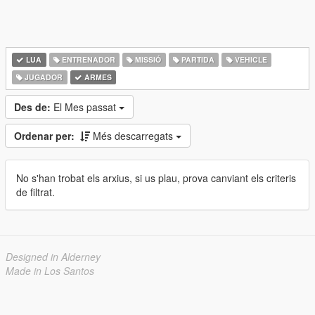
LUA
ENTRENADOR
MISSIÓ
PARTIDA
VEHICLE
JUGADOR
ARMES
Des de:
El Mes passat
Ordenar per:
Més descarregats
No s'han trobat els arxius, si us plau, prova canviant els criteris
de filtrat.
Designed in Alderney
Made in Los Santos