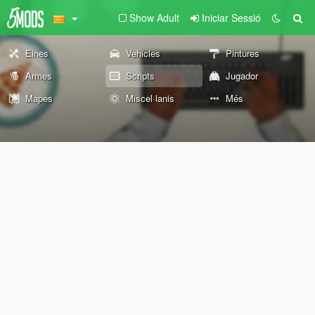
Show Adult
Iniciar Sessió
Eines
Vehicles
Pintures
Armes
Scripts
Jugador
Mapes
Miscel·lanis
Més