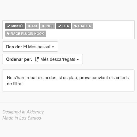
MISSIÓ
ASI
.NET
LUA
GTALUA
RAGE PLUGIN HOOK
Des de:
El Mes passat
Ordenar per:
Més descarregats
No s'han trobat els arxius, si us plau, prova canviant els criteris
de filtrat.
Designed in Alderney
Made in Los Santos