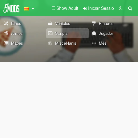
Show Adult
Iniciar Sessió
Eines
Vehicles
Pintures
Armes
Scripts
Jugador
Mapes
Miscel·lanis
Més