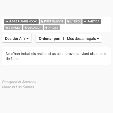
RAGE PLUGIN HOOK
ENTRENADOR
MISSIÓ
PARTIDA
VEHICLE
JUGADOR
ARMES
Des de:
Ahir
Ordenar per:
Més descarregats
No s'han trobat els arxius, si us plau, prova canviant els criteris
de filtrat.
Designed in Alderney
Made in Los Santos