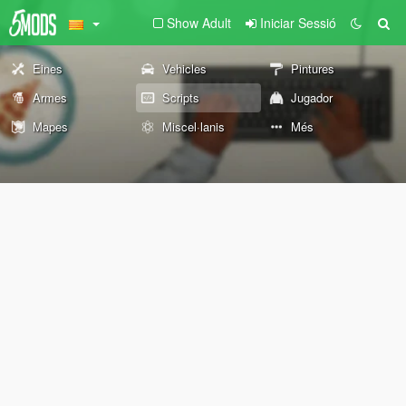
Show Adult
Iniciar Sessió
Eines
Vehicles
Pintures
Armes
Scripts
Jugador
Mapes
Miscel·lanis
Més