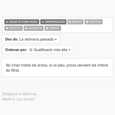
RAGE PLUGIN HOOK
ENTRENADOR
MISSIÓ
PARTIDA
VEHICLE
JUGADOR
ARMES
Des de:
La setmana passada
Ordenar per:
Qualificació més alta
No s'han trobat els arxius, si us plau, prova canviant els criteris
de filtrat.
Designed in Alderney
Made in Los Santos