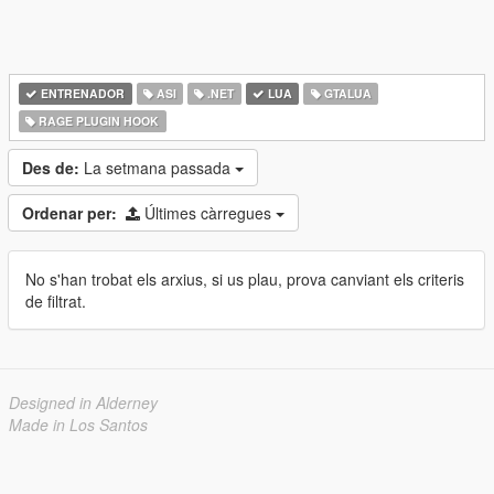
ENTRENADOR
ASI
.NET
LUA
GTALUA
RAGE PLUGIN HOOK
Des de:
La setmana passada
Ordenar per:
Últimes càrregues
No s'han trobat els arxius, si us plau, prova canviant els criteris
de filtrat.
Designed in Alderney
Made in Los Santos