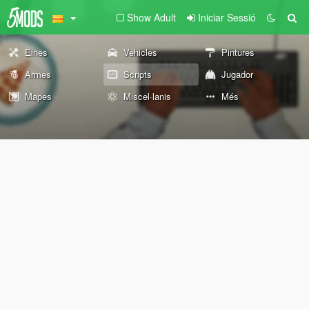
Show Adult
Iniciar Sessió
Eines
Vehicles
Pintures
Armes
Scripts
Jugador
Mapes
Miscel·lanis
Més