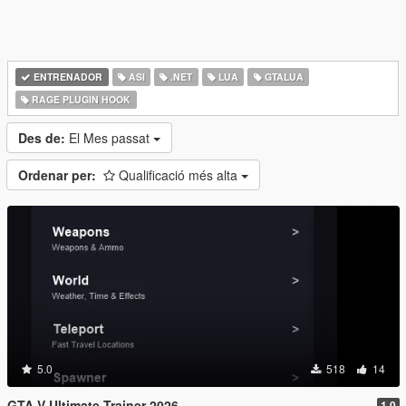
ENTRENADOR
ASI
.NET
LUA
GTALUA
RAGE PLUGIN HOOK
Des de:
El Mes passat
Ordenar per:
Qualificació més alta
5.0
518
14
GTA V Ultimate Trainer 2026
1.0