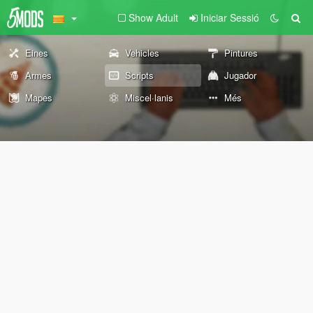
Show Adult
Iniciar Sessió
Eines
Vehicles
Pintures
Armes
Scripts
Jugador
Mapes
Miscel·lanis
Més