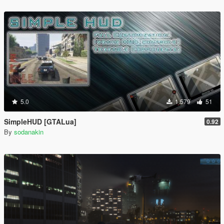
5.0
1.579
51
SimpleHUD [GTALua]
0.92
By
sodanakin