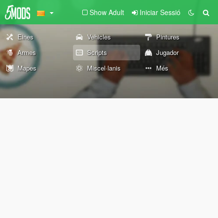
Show Adult
Iniciar Sessió
Eines
Vehicles
Pintures
Armes
Scripts
Jugador
Mapes
Miscel·lanis
Més