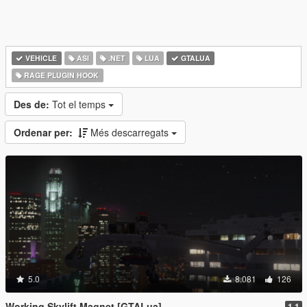
VEHICLE
ASI
.NET
LUA
GTALUA
RAGE PLUGIN HOOK
Des de:
Tot el temps
Ordenar per:
Més descarregats
5.0
8.081
126
Working Skylift Magnet [GTALua]
1.1