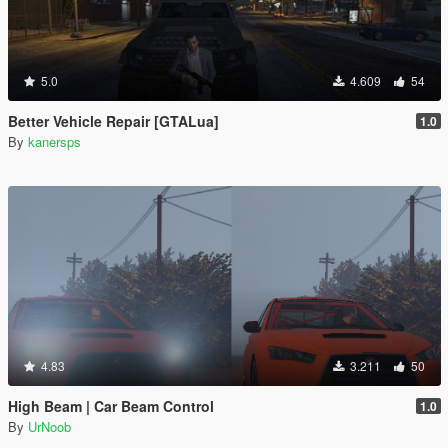
5.0
4.609
54
Better Vehicle Repair [GTALua]
1.0
By
kanersps
4.83
3.211
50
High Beam | Car Beam Control
1.0
By
UrNoob