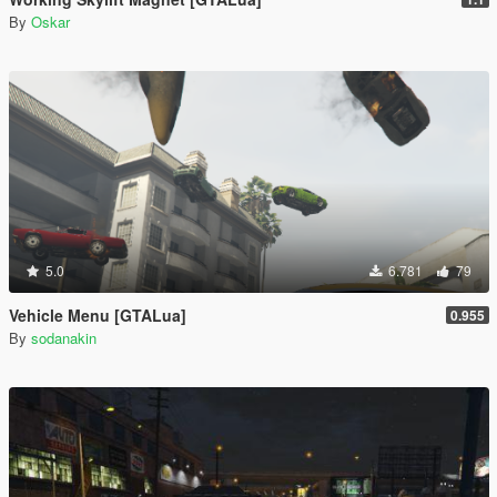
By
Oskar
5.0
6.781
79
Vehicle Menu [GTALua]
0.955
By
sodanakin