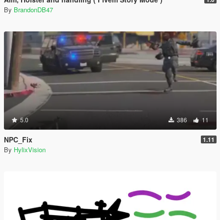
By
BrandonDB47
5.0
386
11
NPC_Fix
1.11
By
HylixVision