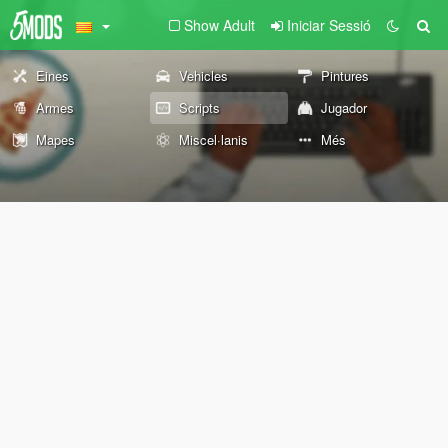
Show Adult
Iniciar Sessió
Eines
Vehicles
Pintures
Armes
Scripts
Jugador
Mapes
Miscel·lanis
Més