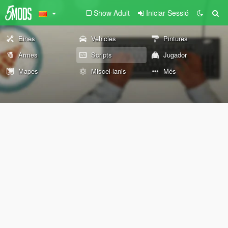
Show Adult
Iniciar Sessió
Eines
Vehicles
Pintures
Armes
Scripts
Jugador
Mapes
Miscel·lanis
Més