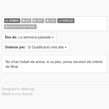
ARMES
ASI
.NET
LUA
GTALUA
RAGE PLUGIN HOOK
Des de:
La setmana passada
Ordenar per:
Qualificació més alta
No s'han trobat els arxius, si us plau, prova canviant els criteris
de filtrat.
Designed in Alderney
Made in Los Santos