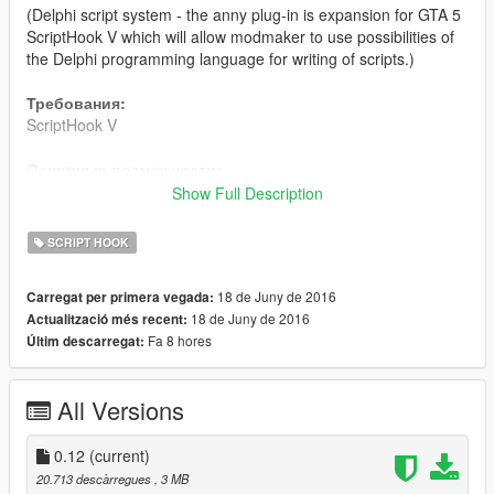
(Delphi script system - the anny plug-in is expansion for GTA 5
ScriptHook V which will allow modmaker to use possibilities of
the Delphi programming language for writing of scripts.)
Требования:
ScriptHook V
Основные возможности:
Написание скриптов с возможностью использования
Show Full Description
синтаксиса языка DELPHI / PASCAL.
Нет необходимости использовать компилятор и среду
SCRIPT HOOK
разработки, таскать сторонние библиотеки.
Скрипты можно писать прямо в текстовом редакторе.
18 de Juny de 2016
Carregat per primera vegada:
Скрипты выполняются в режиме реального времени
18 de Juny de 2016
Actualització més recent:
интерпретатором Delphi Web Script.
Fa 8 hores
Últim descarregat:
Скрипты можно писать в режиме реального времени,
свернув игру в Taskbar.
Перекомпиляция скриптов доступна по нажатию
All Versions
системной клавиши F9 непосредственно в игре.
Ведение логов (запись ошибок компиляции в файл с
0.12
указанием строки, колонки и имени исполняемого
(current)
скрипта).
20.713 descàrregues
, 3 MB