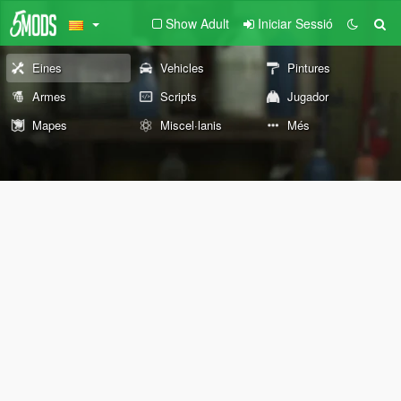
Show Adult
Iniciar Sessió
Eines
Vehicles
Pintures
Armes
Scripts
Jugador
Mapes
Miscel·lanis
Més