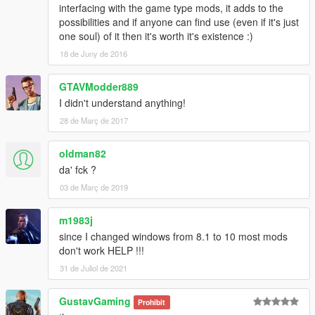
0.10 - Начальная версия, первый релиз (Initial version).
interfacing with the game type mods, it adds to the
possibilities and if anyone can find use (even if it's just
Благодарности (Special thanks):
one soul) of it then it's worth it's existence :)
I express thanks:
18 de Juny de 2016
- Alexander Blade
GTAVModder889
- Brink, Danie (South Africa)
I didn't understand anything!
- Darling, Jeremy
- Egorov, Nikita (Russia)
28 de Març de 2017
- Fuchs, Manfred (Germany)
- Grange, Eric (France)
oldman82
- Hariseno, Jagad (Hungary)
da' fck ?
- Hernler, Hannes (Austria)
03 de Març de 2019
- Krenn, Willibald (Austria)
- Lind, Martin (Denmark)
- Listac, John
m1983j
- Luleich, Andreas (Germany)
since I changed windows from 8.1 to 10 most mods
- Rheinheimer, Danilo Luiz (Brazil)
don't work HELP !!!
- Riepp, Michael (Germany)
31 de Juliol de 2021
- Ronzano, Juan Luis (Portugal)
- Tosik
GustavGaming
- Waldenburg, Martin (Germany)
Prohibit