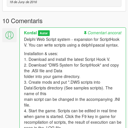
18 de Juny de 2016
Недостатки:
Большой размер плагина ~10 Мб.
10 Comentaris
Отсутствует пользовательский интерфейс.
Плагин находится на ранней стадии разработки,
Kordal
Comentari ancorat
поэтому возможности его применения
Autor
минимальны.
Delphi Web Script system - expansion for ScriptHook
V. You can write scripts using a delphi\pascal syntax.
Установка:
Installation & uses:
Обновить версию ScriptHook V до последней. Распаковать
1. Download and install the latest Script Hook V.
содержимое архива (dxinput8.dll, ScriptHookV.dll) в
2. Download "DWS System for ScriptHook" and copy
директорию с игрой.
the .ASI file and Data
Поместить содержимое архива с данной модификацией в
folder into your game directory.
корневую директорию с игрой.
3. Create mods and put *.DWS scripts into
Data\Scripts directory (See samples scripts). The
Настройка и использование:
name of this
В папке Data находятся: файл конфигурации
main script can be changed in the accompanying .INI
DelphiWebScript.ini и директория Scripts со скриптами.
file.
DelphiWebScript.ini
содержит два параметра:
4. Start the game. Scripts can be edited in real time
ScriptDir
- путь к скриптам, указывает системе где искать
when game is started. Click the F9 key in game for
файлы со скриптами.
recompilation of scripts, the result of execution can be
RunScript
- название основного (ведущего) скрипт файла,
seen in the .LOG file.