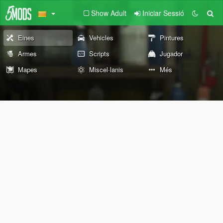
Show Adult
Iniciar Sessió
Eines
Vehicles
Pintures
Armes
Scripts
Jugador
Mapes
Miscel·lanis
Més