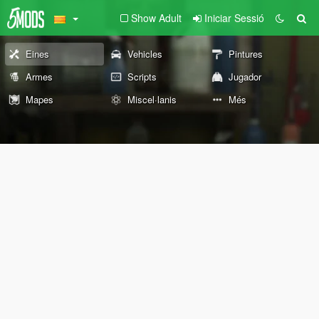
Show Adult
Iniciar Sessió
Eines
Vehicles
Pintures
Armes
Scripts
Jugador
Mapes
Miscel·lanis
Més