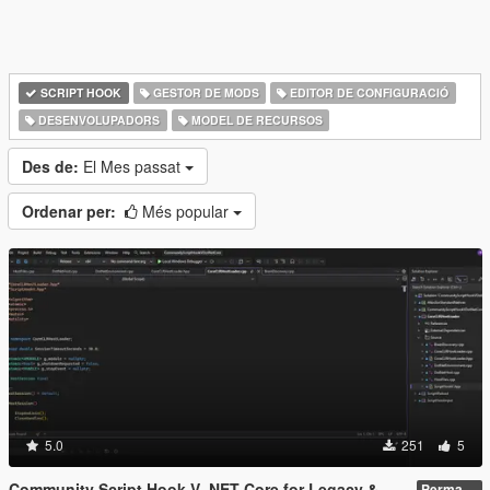
SCRIPT HOOK
GESTOR DE MODS
EDITOR DE CONFIGURACIÓ
DESENVOLUPADORS
MODEL DE RECURSOS
Des de:
El Mes passat
Ordenar per:
Més popular
5.0
251
5
Community Script Hook V .NET Core for Legacy & Enhanced [ .NET Core ]
Permanent Link